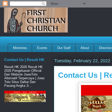
Ministries
Events
Our Staff
About
Direction
Contact Us | Result HK
Tuesday, February 22, 2022
Result HK 2026 Result HK
2026 Pengeluaran Official
Contact Us | R
Dari Website JowoToto
Alternatif Terpercaya | Jowo
Toto Situs Daftar Dan
Pasang Angka Ji...