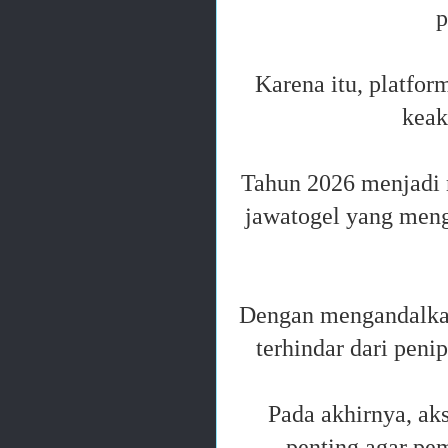
p
Karena itu, platfor
keak
Tahun 2026 menjadi m
jawatogel yang meng
Dengan mengandalkan
terhindar dari pen
Pada akhirnya, ak
penting agar pe